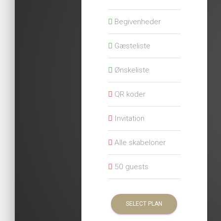
Begivenheder
Gæsteliste
Ønskeliste
QR koder
Invitation
Alle skabeloner
50 guests
SELECT PLAN