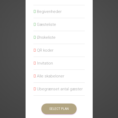
Begivenheder
Gæsteliste
Ønskeliste
QR koder
Invitation
Alle skabeloner
Ubegrænset antal gæster
SELECT PLAN