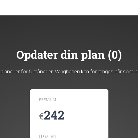
Opdater din plan (0)
e planer er for 6 måneder. Varigheden kan forlænges når som he
PREMIUM
242
€
Galleri