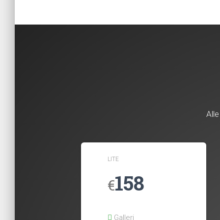
All
LITE
158
€
Galleri