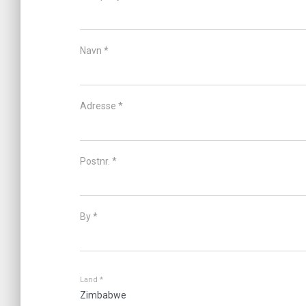
Navn *
Adresse *
Postnr. *
By *
Land *