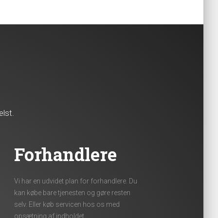
lst.
Forhandlere
Vi har en udvidet plan for forhandlere. Du
kan købe bare tjenesten og gøre resten
selv. Eller køb servicen hos os med
opsætning af indholdet.